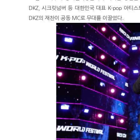
DKZ, 시크릿넘버 등 대한민국 대표 K-pop 아
26.0℃
부안
DKZ의 재찬이 공동 MC로 무대를 이끌었다.
25.2℃
임실
25.5℃
정읍
27.7℃
남원
25.6℃
장수
25.2℃
고창군
24.8℃
영광군
27.2℃
김해시
27.5℃
순창군
28.0℃
북창원
27.2℃
양산시
27.9℃
보성군
28.6℃
강진군
27.8℃
장흥