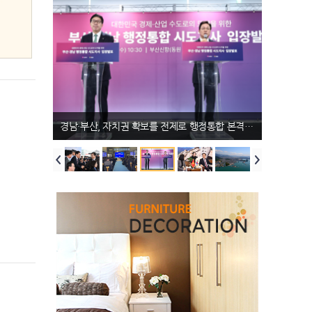
개최한다. 이번 프로그램은
워드 수상자 가수 박상민의 공
농작업장 등 야외작업장에서
이다. 한편, 특별검사후보국
음악(서양․대중), 국악, 연예,
연도 예정돼 있다. 특히 개막
폭염 안전 기본수칙이 이행될
민추천위원회 위원으로는 조
무용(대중) 등 다양한 장르의
식에서는 의령을 ‘부자 1번
수 있게 관리·감독을 철저히
기연 변호사·조두현 변호사·하
공연예술인과 단체를 대상으
지’로 선포하는 상징적인 퍼포
할 것을 지시했다. 또한, 고온
상응 교수(이상 더불어민주당
로 진행되며, 지역 축제와 연
먼스가 펼쳐진다. 의령의 전
에 따른 농업과 축산업, 수산
추천), 김용관 변호사·차진아
계한 동･서부권 예선을 거쳐
설 속 도깨비 ‘쇠목이’가 부자
업 분야 피해를 줄이기 위한
교수·최창호 변호사(이상 국
선발된 총 10개 팀이 최고팀
솥바위의 기운을 받아 방망이
예방조치를 강화하는 한편,
민의힘 추천) 총 6명의 위원이
자리를 놓고 경연을 펼친다.
를 휘두르며, 전국에 희망과
공무원, 경찰, 소방 자원봉사
8월 5일(수)에 위촉됐다. (사
경남도, 베트남과 교류·협력 확대 방안 논의
결선에는 서부권과 동부권 예
번영의 메시지를 전한다. 10
자 등 현장 대응 인력의 건강
진.글 = 국회 제공)
선을 통해 각각 5개 팀씩 총 1
일 열리는 ‘리치 청춘만개 콘
과 안전도 빈틈없이 챙겨달라
0개 팀이 진출했다. 서부권 예
서트’에서는 백지영, 노라조,
당부했습니다. 점차 심화되고
선(함양산삼축제 연계)에서는
천록담 등 2000년대 감성을
있는 남부지방 가뭄에 대해서
합천의 합천전통음악연구회,
대표하는 가수들이 출동해 그
는 “당분간 비 예보도 없는 만
진주의 벨라루체와 경상오페
시절의 추억과 향수를 선사한
큼 대체 용수 공급, 양수장비
라단, 함양의 기타살롱, 하동
다. 11일 리치청소년어울림
가동 등을 적극 추진해 안정적
의 불나비퓨전장구가 본선행
콘서트는 트리플에스, 비와
인 용수 공급에 차질이 없게
티켓을 거머쥐었다. 동부권
이, 황가람 등 젊고 에너지 넘
하라”고 주문했다. 도서·산간
예선(양산삽량문화축전 연계)
치는 가수들이 출연한다. 축
등 상수도 미보급 지역은 비상
에서는 창원의 경남첼리스타
제의 마지막 밤은 손빈아, 한
급수와 같은 단기 조치를 넘어
앙상블과 경남관현악단 휴,
혜진, 추혁진, 남궁진, 정다경
대체수원 개발 등 중장기 용수