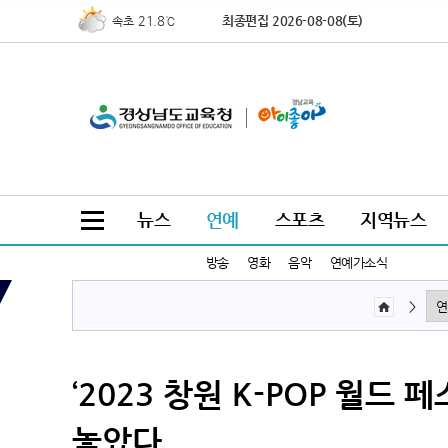
22.4℃
최종편집 2026-08-08(토)
북춘천
21.5℃
철원
22.0℃
동두천
21.5℃
파주
19.1℃
대관령
21.9℃
춘천
24.1℃
백령도
뉴스
연예
스포츠
지역뉴스
19.6℃
북강릉
19.6℃
강릉
방송
영화
음악
연예가소식
22.6℃
동해
>
24.8℃
서울
25.7℃
인천
23.2℃
원주
‘2023 창원 K-POP 월드
25.8℃
울릉도
놓았다
24.6℃
수원