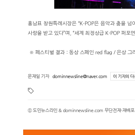
28.6℃
해남
28.0℃
고흥
27.3℃
의령군
홍남표 창원특례시장은 “K-POP은 음악과 춤을 넘
25.7℃
함양군
사랑을 받고 있다”며, “세계 최정상급 K-POP 퍼
27.6℃
광양시
28.6℃
진도군
※ 페스티벌 결과 : 동상 스페인 red flag / 은상 그리스 
24.6℃
봉화
21.6℃
영주
21.6℃
문경
문재일 기자
dominnewsline@naver.com
이 기자의 다
24.2℃
청송군
24.0℃
영덕
24.2℃
의성
25.7℃
구미
ⓒ 도민뉴스라인 & dominnewsline.com 무단전재-재배
24.4℃
영천
25.3℃
경주시