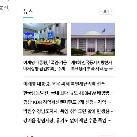
효진,
뉴스
더보기
이재명 대통령, ｢폭염·가뭄
제9회 전국동시지방선거
대처상황 점검회의｣ 주재
투표용지 부족 사태 등 국
민참정권 침해 의혹 진상
이재명 대통령은 지난 6일 정
제9회 전국동시지방선거 투
규명 특별검사후보국민추
이재명 대통령, 호우 피해 특별재난지역 선포
부서울청사 서울상황센터에
표용지 부족 사태 등 국민참정
천위원회 제1차 회의 개최
서 ｢폭염·가뭄 대처상황 점검
권 침해 의혹 진상규명을 위한
한국남동발전, 국내 최대 규모 400MW 태양광발전사업 착공식 개최
결과
회의｣를 주재했다. 기상청, 행
특별검사후보국민추천위원회
경남-KDB 지역혁신벤처펀드 2개 선정…지역 벤처투자 기반 넓힌다
정안전부, 보건복지부, 고용
는 8월 7일(금) 10:00 제1차
박완수 경남도지사, 폭염 취약도민 찾아 민생현장 점검 나섰다
노동부 등 관계부처 장관들과
회의를 개최하여 김용관 변호
전남광주특별시장, 울산광역
사를 위원장으로 선출하고 향
강기윤 창원시장, 휴가도 없이 재난 수준 폭염 총력 대응 나섰다
시장, 경기도지사, 경상남도
후 위원회 활동 방향 등에 대
지사 등이 참석한 오늘 회의는
한 심도 있는 논의를 하였다.