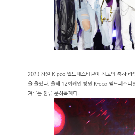
27.7℃
광주
27.6℃
부산
27.5℃
통영
28.4℃
목포
27.6℃
여수
27.0℃
흑산도
28.3℃
완도
℃
고창
2023 창원 K-pop 월드페스티벌이 최고의 축하 라
26.7℃
순천
을 올렸다. 올해 12회째인 창원 K-pop 월드페스
23.9℃
홍성
겨루는 한류 문화축제다.
22.6℃
서청주
26.0℃
제주
24.7℃
고산
27.7℃
성산
26.0℃
서귀포