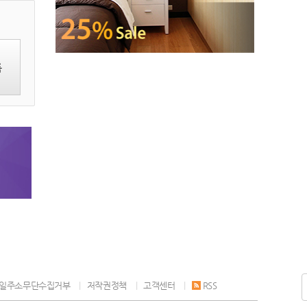
거제의 거제나르샤, 밀양의
등 트로트 가수들의 신명 나는
확보 대책을 병행해 추진할 것
미리벌하모니카오케스트라,
무대로 흥겹게 마무리된다.
을 지시했다. 이어진 비공개
양산의 국악예술단 풍이 결선
축제 기간 오후 9시부터 리치
회의에서는 관계 부처들이 폭
무대에 오르게 됐다. 결선 무
멀티미디어쇼를 겸비한 'ED
염과 가뭄에 따른 피해 현황과
대는 도민 참여형 방식으로 진
M뮤직파티'가 3일간 열려 의
록
대처 상황에 대해 차례로 보고
행된다. 공연예술 전문가의
령의 밤을 흥으로 들썩이는 화
했다. 보건복지부는 독거노
심사 결과와 더불어, 공연 당
끈한 무대가 이어질 예정이
인, 장애인가구, 노숙인, 쪽방
일 관객평가단의 점수를 합산
다. 의령군은 올해 축제의 슬
주민 등 취약계층의 유형에 따
해 공정하게 수상팀을 선정할
로건을 ‘부자의 습관’으로 정
른 맞춤형 보호를 강화하고 있
예정이다. 또한 이번 행사에
했다. 지난해 ‘부자의 법칙’에
다고 전했고, 고용노동부는
는 미스터트롯 출신 가수 손빈
이어 올해는 ‘K-리치웨이’라는
현장 점검과 폭염 취약 사업장
아의 축하공연도 예정돼 있어
이름으로 부자의 일상 루틴을
에 대한 재정 지원 강화 방안
무대를 더욱 빛낼 예정이다.
따라가며 배우는 실천적 습관
을 보고했다. 이어 경기도와
결선 진출팀에게는 경남도가
을 주제로 구성했다. 특히 부
경상남도 등 지자체들도 폭
운영하는 문화예술 정보플랫
자들의 최고 습관인 '건강'을
염, 가뭄 대처 상황과 향후 대
폼 ‘경남 예술집’과 도 공식 사
주제로 다채로운 행사들이 개
책을 전했다. 이 대통령은 보
회관계망서비스(SNS) 홍보,
최된다. 특히 부자뱃길투어,
건복지부가 시행하는 취약계
2026년도 문화예술 공모사업
리치쉐프쇼, 리치나이트워크
층 안부 확인에 인공지능을 활
심사 시 인센티브 제공 등 다
등 사전 접수가 필요한 프로그
용할 수 있는지 물으며, 행정
일주소무단수집거부
저작권정책
고객센터
RSS
양한 혜택이 주어진다. 이 가
램은 조기 마감이 예상되는 등
의 전산화에 각 부처가 신경써
운데 최고팀으로 선정된 1개
축제 열기가 고조되고 있다.