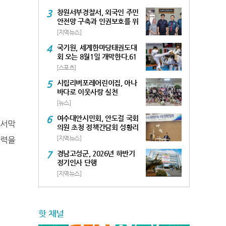
3
창원서부경찰서, 외국인 주민
안전망 구축과 인권보호를 위
한 간담회 개최
[지역뉴스]
4
국기원, 세계한마당태권도대
회 오는 8월1일 개막한다.61
개국 4,261명 참여, 역대급 규
[스포츠]
모
5
시립리버포레어린이집, 아나
바다로 이웃사랑 실천
[뉴스]
6
여수대안시민회, 안도걸 국회
 서막
의원 초청 정책간담회 성황리
마무리
실력을
[지역뉴스]
7
경남고성군, 2026년 하반기
정기인사 단행
[지역뉴스]
핫 채널