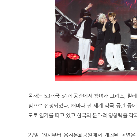
26.3℃
진주
22.4℃
강화
23.1℃
양평
22.2℃
이천
21.3℃
인제
22.1℃
홍천
19.0℃
태백
21.1℃
정선군
22.5℃
제천
22.0℃
보은
올해는 53개국 54개 공관에서 참여해 그리스, 칠레,
23.5℃
천안
팀으로 선정되었다. 해마다 전 세계 각국 공관 등에
27.1℃
보령
도로 열기를 띠고 있고 한국의 문화적 영향력을 각
24.5℃
부여
25.9℃
금산
27일 19시부터 용지문화공원에서 개최된 공연은 최
24.3℃
세종