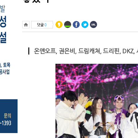
24.6℃
영월
23.8℃
충주
댓글
0
24.5℃
서산
23.1℃
울진
24.7℃
청주
온앤오프, 권은비, 드림캐쳐, 드리핀, DKZ
26.4℃
대전
24.6℃
추풍령
24.4℃
안동
23.7℃
상주
25.8℃
포항
26.3℃
군산
25.8℃
대구
26.6℃
전주
25.5℃
울산
27.8℃
창원