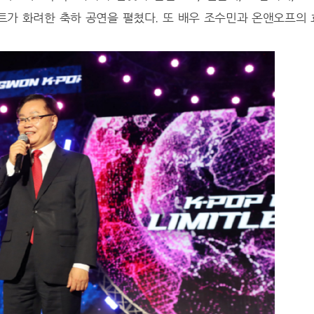
티스트가 화려한 축하 공연을 펼쳤다. 또 배우 조수민과 온앤오프의 