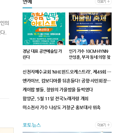
연예
연일 이어지는 극심한 폭염과
김용관 위원장은 선출 직후 위
더보기
남부 지역을 중심으로 심화되
원회가 생산적이고 원활히 진
고 있는 가뭄에 대한 범정부
행되어 법정기한 내에 최적의
차원의 대응 태세를 점검하기
후보자를 추천할 수 있도록 최
계인의
위해 개최됐다고 청와대 강유
선을 다하겠다는 소감을 밝혔
다.
정 수석 대변인이 밝혔다. 강
다. 이 날 회의에서는 대한변
유정 수석대변인에 따르면,
호사협회의 장 및 법학전문대
"모두 발언을 통해 이 대통령
학원협의회 이사장에게 8월 1
경남 대표 공연예술팀 가
인기 가수 10CM·HYNN·
은 “정부가 해야 할 일 중 가장
2일(수)까지 후보자를 각 3명
린다
안성훈, 부자 동네 의령 찾
중요한 것이 국민의 생명과 안
씩 추천해줄 것을 요청하는 안
는다
- 전문가 평가, 도민 참여형 심
'부자축제'로 유명한 '의령리
전을 지키는 것”이라면서 “극
건과 함께 특별검사 후보 심사
신천지예수교회 ‘NHE윈드오케스트라’, 제49회 대한민국관악경연대회 일반부 최우수상 쾌거
사로 공정성 강화 - 결선 진출
치리치페스티벌'에 인기 절정
한 기후에 걸맞는 대응책을 강
대상자에 대해 자료제출을 요
팀은 다양한 혜택... ‘최고
의 가수 10CM와 HYNN, 안
구해 주시기 바란다”고 언급
구하는 안건을 의결했다. 특
엔카이브, 캄보디아를 뒤흔들다! 공항·사인회장 '마비'시킨 열기!
팀’은 ‘도민의 날’ 축하공연 경
성훈이 의령을 찾는다 4일 의
했습니다. 이어 “가용한 인력,
별검사후보국민추천위원회는
케이팝 별들, 창원의 가을밤을 들썩였다
상남도(도지사 박완수)는 도
령군에 따르면 독보적 보이스
자원을 총동원해 폭염 피해를
8월 14일(금)에 제2차 회의를
함양군, 5월 11일 전국노래자랑 개최
내 우수 공연예술인과 단체를
로 확고한 팬층을 보유한 남여
최소화하는 데 총력을 기울여
개최하여 대한변호사협회의
발굴하고 지속적인 활동 기회
대표 가수 10CM와 HYNN
달라”면서 강화된 폭염 대응
장 등으로부터 추천받은 총 6
미소천사 가수 나상도 거창군 홍보대사 위촉
를 제공하기 위한 오디션형 공
(박혜원), 그리고 트로트계의
체계 가동을 주문했다고 전했
명의 특별검사후보자에 대하
연 프로그램 ‘경남 원픽 아티
신흥 강자 안성훈이 9일 '202
다. 이어 특히, 독거노인과 쪽
여 제출받은 자료를 토대로 심
포토뉴스
스트’의 결선 무대를 10월 11
5 리치리치페스티벌' 개막식
방촌 주민 등 취약계층을 보다
사하여 이 중 2명을 재적위원
더보기
일 오후 5시, 창원KBS홀에서
에 출연한다. 이날 1회 리치어
세심하게 살피고, 건설현장과
전원의 찬성으로 의결할 예정