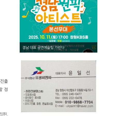
인기 가수 10CM·HYNN·안성훈, 부자 동네 의령 찾는다
 진출
할 정
리핀,