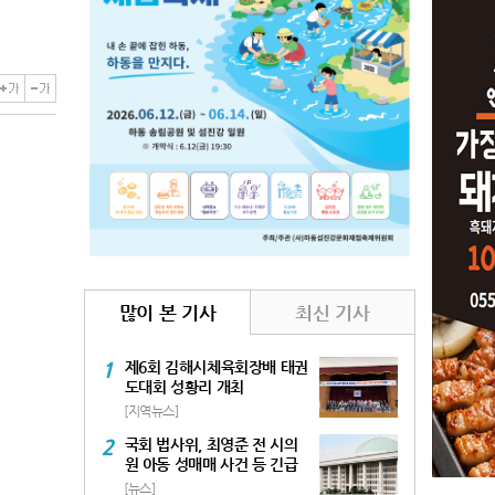
많이 본 기사
최신 기사
1
제6회 김해시체육회장배 태권
도대회 성황리 개최
[지역뉴스]
2
국회 법사위, 최영준 전 시의
원 아동 성매매 사건 등 긴급
현안질의 실시
[뉴스]