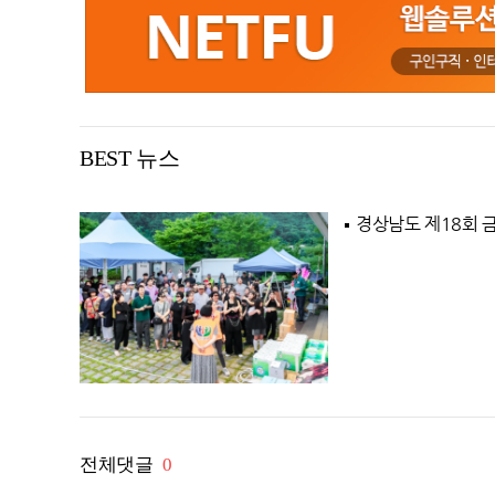
26.5℃
거창
26.6℃
합천
27.5℃
밀양
25.7℃
산청
27.5℃
거제
BEST 뉴스
26.9℃
남해
27.2℃
북부산
경상남도 제18회 
21.8℃
속초
전체댓글
0