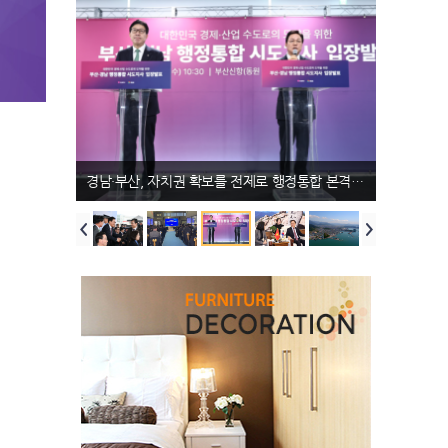
개최한다. 이번 프로그램은
워드 수상자 가수 박상민의 공
벨트’ 구축 비전을 실현하기
든 행정력을 가뭄 극복에 집중
음악(서양․대중), 국악, 연예,
연도 예정돼 있다. 특히 개막
위해서는 산업·연구·행정을 아
해야 할 시기”라 밝혔다.
무용(대중) 등 다양한 장르의
식에서는 의령을 ‘부자 1번
우르는 우주항공복합도시 조
공연예술인과 단체를 대상으
지’로 선포하는 상징적인 퍼포
성이 필수적이며, 이를 뒷받
로 진행되며, 지역 축제와 연
먼스가 펼쳐진다. 의령의 전
침할 특별법 제정이 시급하다
계한 동･서부권 예선을 거쳐
설 속 도깨비 ‘쇠목이’가 부자
는 점을 설명했다. 또한 특별
선발된 총 10개 팀이 최고팀
솥바위의 기운을 받아 방망이
법 제정이 지연될 경우 글로벌
자리를 놓고 경연을 펼친다.
를 휘두르며, 전국에 희망과
우주항공 경쟁력 확보에도 차
경남도, 베트남과 교류·협력 확대 방안 논의
결선에는 서부권과 동부권 예
번영의 메시지를 전한다. 10
질이 우려된다는 지역의 목소
선을 통해 각각 5개 팀씩 총 1
일 열리는 ‘리치 청춘만개 콘
리를 전달했다. 이어 ‘남해안
0개 팀이 진출했다. 서부권 예
서트’에서는 백지영, 노라조,
권 발전 특별법’의 조속한 통
선(함양산삼축제 연계)에서는
천록담 등 2000년대 감성을
과 필요성도 강조했다. 남해
합천의 합천전통음악연구회,
대표하는 가수들이 출동해 그
안은 해양관광과 조선·우주항
진주의 벨라루체와 경상오페
시절의 추억과 향수를 선사한
공·방산 등 국가 전략산업이
라단, 함양의 기타살롱, 하동
다. 11일 리치청소년어울림
집적된 성장 거점이지만, 그
의 불나비퓨전장구가 본선행
콘서트는 트리플에스, 비와
동안 보전산지와 국립공원,
티켓을 거머쥐었다. 동부권
이, 황가람 등 젊고 에너지 넘
수산자원보호구역 등 각종 중
예선(양산삽량문화축전 연계)
치는 가수들이 출연한다. 축
첩규제로 인해 투자와 개발에
에서는 창원의 경남첼리스타
제의 마지막 밤은 손빈아, 한
큰 제약을 받아왔다. 이로 인
앙상블과 경남관현악단 휴,
혜진, 추혁진, 남궁진, 정다경
해 지역의 성장 잠재력을 충분