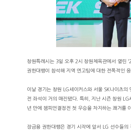
27.2℃
광주
27.2℃
부산
26.4℃
통영
26.6℃
목포
27.7℃
여수
27.0℃
흑산도
26.0℃
완도
창원특례시는 3일 오후 2시 창원체육관에서 열린 ‘20
℃
고창
권한대행이 참석해 지역 연고팀에 대한 전폭적인 응
22.1℃
순천
26.6℃
홍성
이날 경기는 창원 LG세이커스와 서울 SK나이츠의 맞
24.3℃
서청주
전 좌석이 거의 매진됐다. 특히, 지난 시즌 창원 L
27.1℃
제주
년 만에 챔피언결정전 첫 우승을 차지하는 쾌거를 이
26.5℃
고산
28.7℃
성산
장금용 권한대행은 경기 시작에 앞서 LG 선수들의 
29.6℃
서귀포