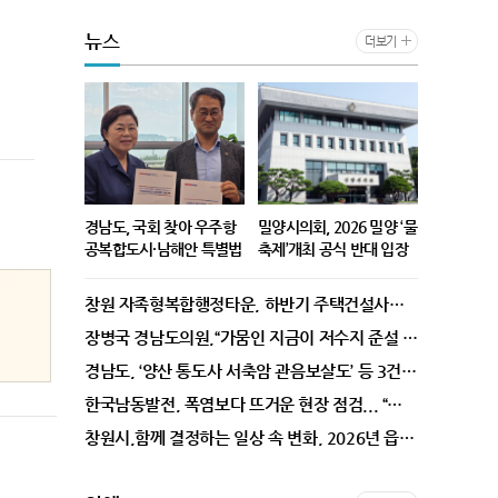
뉴스
더보기
경남도, 국회 찾아 우주항
밀양시의회, 2026 밀양 ‘물
공복합도시·남해안 특별법
축제’개최 공식 반대 입장
조속 제정 건의
표명
경상남도(도지사 박완수)는 6
밀양시의회(의장 손문규)는
창원 자족형복합행정타운, 하반기 주택건설사업 본격 추진한다
일 국회 국토교통위원회를 방
최근 밀양시가 발표한 ‘2026
문해 ｢우주항공복합도시 건설
밀양 수퍼페스티벌(물 축
장병국 경남도의원,“가뭄인 지금이 저수지 준설 적기…예비비 써야”
특별법｣과 ｢남해안권 발전 특
제)’(2026.8.7.~8.9.,삼문동
경남도, ‘양산 통도사 서축암 관음보살도’ 등 3건 도 문화유산 지정 예고
별법｣의 조속한 제정을 건의
밀양강변 일원) 개최에 대해
한국남동발전, 폭염보다 뜨거운 현장 점검... “단 1초의 전력 공백도 용납 못한다”
했다고 밝혔다. 이날 박일웅
강력한 반대 입장을 분명히 했
행정부지사는 국토교통위원
다. 밀양시의회는 6일, 기록
창원시,함께 결정하는 일상 속 변화, 2026년 읍면동 주민총회 개최
회 소속 위원실을 차례로 방문
적인 폭염과 극심한 가뭄으로
해 국가균형발전과 미래 성장
시민들의 고통이 극에 달한 상