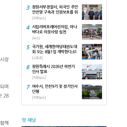
3
창원서부경찰서, 외국인 주민
안전망 구축과 인권보호를 위
한 간담회 개최
[지역뉴스]
4
시립리버포레어린이집, 아나
바다로 이웃사랑 실천
[뉴스]
5
국기원, 세계한마당태권도대
회 오는 8월1일 개막한다.61
개국 4,261명 참여, 역대급 규
[스포츠]
 시장
모
6
창원특례시 2026년 하반기
인사 발표
[지역뉴스]
매되며
7
여수시, 민선9기 첫 정기인사
단행
 28
[지역뉴스]
핫 채널
 함께