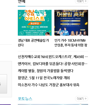
연예
동력 확보를 위한 두 특별법
황에서 대규모 물 축제를 여는
더보기
제정의 필요성을 설명하고,
것은 시기적으로 부적절하며
법안 통과를 위한 국회 차원의
민심을 저버리는 행위라고 비
적극적인 협조를 요청했다.
판했다. 밀양시는 ‘지역 경제
경남도는 두 특별법을 지역 현
활성화와 예약자와의 신뢰 등
안을 넘어선 ‘영호남 상생법
을 이유로 축제를 진행하되 물
안’이자 국가적 핵심 과제로
사용을 최소화하겠다.’라고 밝
삼고, 제정을 위한 다각적인
힌 바 있다. 이에 대해 손문규
경남 대표 공연예술팀 가
인기 가수 10CM·HYNN·
노력을 기울여 왔다. 앞서 지
의장은 “농민들은 용수가 부
린다
안성훈, 부자 동네 의령 찾
난 7월 15일에는 ‘우주항공복
족해 논밭이 타들어가는 것을
는다
- 전문가 평가, 도민 참여형 심
'부자축제'로 유명한 '의령리
합도시 특별법 제정을 위한 국
보며 피눈물을 흘리고 있는
신천지예수교회 ‘NHE윈드오케스트라’, 제49회 대한민국관악경연대회 일반부 최우수상 쾌거
사로 공정성 강화 - 결선 진출
치리치페스티벌'에 인기 절정
회 토론회’를 개최해 입법 공
데, 축제장에서는 수천 톤의
팀은 다양한 혜택... ‘최고
의 가수 10CM와 HYNN, 안
감대를 형성했으며, 7월 24일
물을 뿌리며 연예인을 초청해
엔카이브, 캄보디아를 뒤흔들다! 공항·사인회장 '마비'시킨 열기!
팀’은 ‘도민의 날’ 축하공연 경
성훈이 의령을 찾는다 4일 의
에는 박완수 도지사가 국회 국
축제를 하겠다는 것이냐”고
케이팝 별들, 창원의 가을밤을 들썩였다
상남도(도지사 박완수)는 도
령군에 따르면 독보적 보이스
토교통위원장과 민주당 원내
반문하며, “시민의 생존권이
함양군, 5월 11일 전국노래자랑 개최
내 우수 공연예술인과 단체를
로 확고한 팬층을 보유한 남여
대표를 만나 해당 법안들의 조
위협받는 재난 상황에서 경제
발굴하고 지속적인 활동 기회
대표 가수 10CM와 HYNN
속한 심사와 처리를 건의한 바
적 효과만을 따지는 것은 행정
록
미소천사 가수 나상도 거창군 홍보대사 위촉
를 제공하기 위한 오디션형 공
(박혜원), 그리고 트로트계의
있다. 박 행정부지사는 우주
의 본질을 망각한 것”이라고
연 프로그램 ‘경남 원픽 아티
신흥 강자 안성훈이 9일 '202
항공복합도시 건설 특별법과
지적했다. 아울러 의회에서는
포토뉴스
스트’의 결선 무대를 10월 11
5 리치리치페스티벌' 개막식
관련해 지난 7월 3일 정부가
“축제를 기다려온 분들의 마
더보기
일 오후 5시, 창원KBS홀에서
에 출연한다. 이날 1회 리치어
발표한 ‘남해안 우주항공 산업
음도 이해하지만, 지금은 모