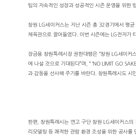
팀의 지속적인 성장과 성공적인 시즌 운영을 위한 
23.9℃
진주
26.0℃
강화
창원 LG세이커스는 지난 시즌 총 32경기에서 평균 관
26.5℃
양평
체육관으로 끌어들였다. 이번 시즌에는 LG전자가 타
25.8℃
이천
22.7℃
인제
장금용 창원특례시장 권한대행은 “창원 LG세이커스
25.0℃
홍천
에 나설 것으로 기대된다”며, “ ‘NO LIMIT GO
20.9℃
태백
24.8℃
정선군
과 감동을 선사해 주기를 바란다. 창원특례시도 시
23.5℃
제천
23.0℃
보은
23.8℃
천안
27.0℃
보령
26.1℃
부여
한편, 창원특례시는 연고 구단 창원 LG세이커스의
24.4℃
금산
리모델링 등 쾌적한 관람 환경 조성을 위한 공사를 
26.1℃
세종