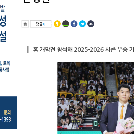
23.9℃
영월
24.2℃
충주
댓글
0
27.2℃
서산
23.3℃
울진
28.7℃
청주
홈 개막전 참석해 2025-2026 시즌 우승 
27.7℃
대전
22.3℃
추풍령
23.2℃
안동
24.2℃
상주
25.9℃
포항
27.5℃
군산
25.4℃
대구
27.5℃
전주
24.7℃
울산
27.7℃
창원