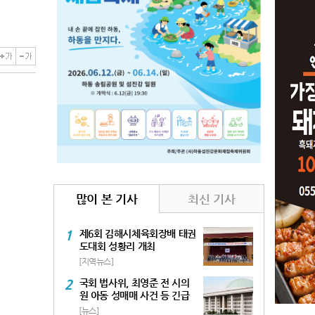
많이 본 기사
최신 기사
1
제6회 김해시체육회장배 태권
도대회 성황리 개최
[지역뉴스]
2
국회 법사위, 최영준 전 시의
원 아동 성매매 사건 등 긴급
현안질의 실시
[뉴스]