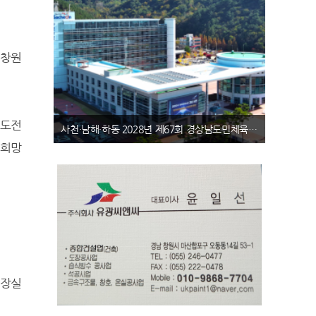
 창원
 도전
국기원, 세계한마당태권도대회 오는 8월1일 개막한다.61개국 4,261명 참여, 역대급 규모
 희망
화장실