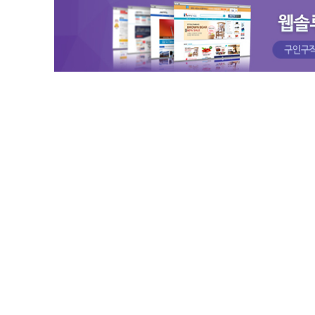
23.1℃
거창
24.5℃
합천
25.1℃
밀양
24.0℃
산청
24.8℃
거제
25.4℃
남해
27.1℃
북부산
24.2℃
속초