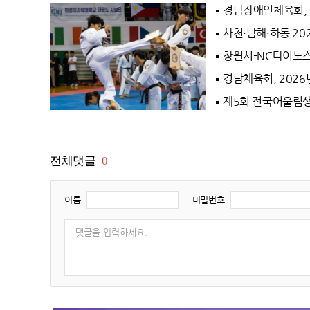
24.5℃
해남
경남장애인체육회, 
25.2℃
고흥
사천·남해·하동 2
24.0℃
의령군
창원시-NC다이노스
23.5℃
함양군
경남체육회, 202
28.4℃
광양시
제5회 전국어울림
26.6℃
진도군
20.6℃
봉화
22.0℃
영주
전체댓글
0
23.3℃
문경
20.8℃
청송군
이름
비밀번호
21.8℃
영덕
22.2℃
의성
24.1℃
구미
22.7℃
영천
23.1℃
경주시