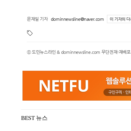
27.0℃
부안
24.3℃
임실
문재일 기자
dominnewsline@naver.com
이 기자의 다
26.4℃
정읍
25.2℃
남원
21.5℃
장수
ⓒ 도민뉴스라인 & dominnewsline.com 무단전재-재배
25.0℃
고창군
25.6℃
영광군
27.2℃
김해시
25.5℃
순창군
28.0℃
북창원
27.4℃
양산시
24.8℃
보성군
25.3℃
강진군
BEST 뉴스
24.8℃
장흥