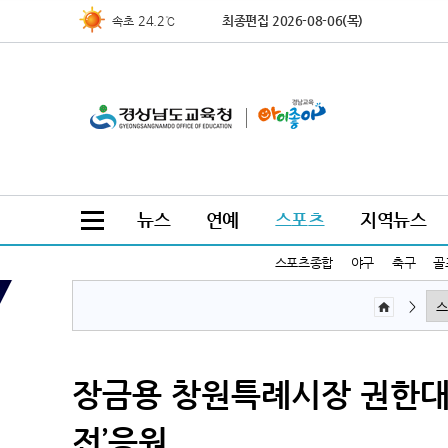
24.6℃
최종편집 2026-08-06(목)
북춘천
24.4℃
철원
26.4℃
동두천
26.2℃
파주
19.7℃
대관령
25.0℃
춘천
25.4℃
백령도
뉴스
연예
스포츠
지역뉴스
23.8℃
북강릉
24.6℃
강릉
스포츠종합
야구
축구
골
24.0℃
동해
>
29.7℃
서울
29.7℃
인천
26.9℃
원주
장금용 창원특례시장 권한대행
25.7℃
울릉도
전’응원
27.7℃
수원